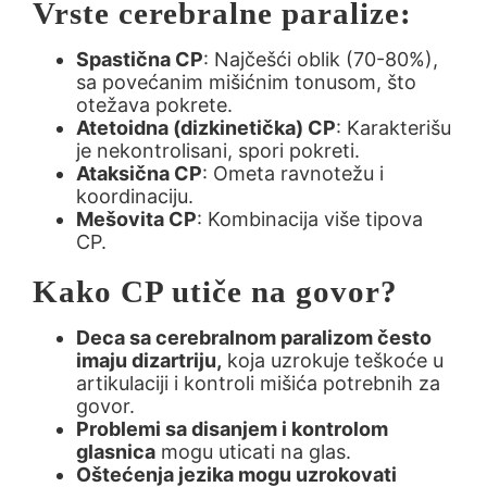
Vrste cerebralne paralize:
Spastična CP
: Najčešći oblik (70-80%),
sa povećanim mišićnim tonusom, što
otežava pokrete.
Atetoidna (dizkinetička) CP
: Karakterišu
je nekontrolisani, spori pokreti.
Ataksična CP
: Ometa ravnotežu i
koordinaciju.
Mešovita CP
: Kombinacija više tipova
CP.
Kako CP utiče na govor?
Deca sa cerebralnom paralizom često
imaju dizartriju,
koja uzrokuje teškoće u
artikulaciji i kontroli mišića potrebnih za
govor.
Problemi sa disanjem i kontrolom
glasnica
mogu uticati na glas.
Oštećenja jezika mogu uzrokovati