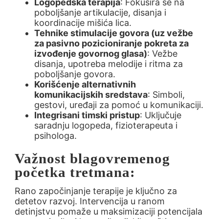
Logopedska terapija
: Fokusira se na
poboljšanje artikulacije, disanja i
koordinacije mišića lica.
Tehnike stimulacije govora (uz vežbe
za pasivno pozicioniranje pokreta za
izvođenje govornog glasa)
: Vežbe
disanja, upotreba melodije i ritma za
poboljšanje govora.
Korišćenje alternativnih
komunikacijskih sredstava
: Simboli,
gestovi, uređaji za pomoć u komunikaciji.
Integrisani timski pristup
: Uključuje
saradnju logopeda, fizioterapeuta i
psihologa.
Važnost blagovremenog
početka tretmana:
Rano započinjanje terapije je ključno za
detetov razvoj. Intervencija u ranom
detinjstvu pomaže u maksimizaciji potencijala