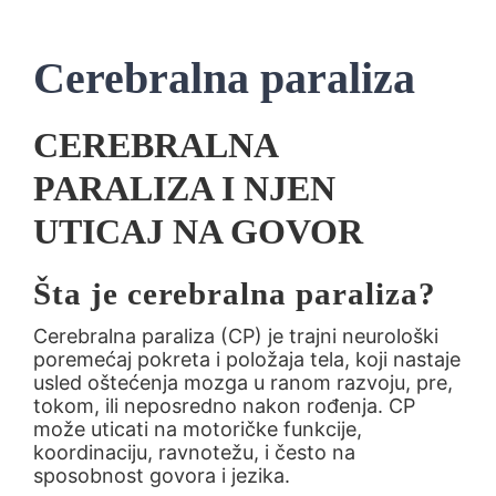
Neurofeedback
Cerebralna paraliza
Progovorilica
CEREBRALNA
Cenovnik
PARALIZA I NJEN
UTICAJ NA GOVOR
Blog
Šta je cerebralna paraliza?
Kontakt
Cerebralna paraliza (CP) je trajni neurološki
poremećaj pokreta i položaja tela, koji nastaje
usled oštećenja mozga u ranom razvoju, pre,
tokom, ili neposredno nakon rođenja. CP
može uticati na motoričke funkcije,
koordinaciju, ravnotežu, i često na
sposobnost govora i jezika.