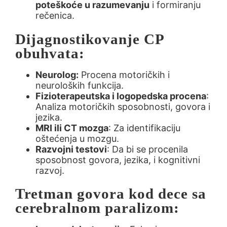
poteškoće u razumevanju
i formiranju
rečenica.
Dijagnostikovanje CP
obuhvata
:
Neurolog:
Procena motoričkih i
neuroloških funkcija.
Fizioterapeutska i logopedska procena
:
Analiza motoričkih sposobnosti, govora i
jezika.
MRI ili CT mozga
: Za identifikaciju
oštećenja u mozgu.
Razvojni testovi
: Da bi se procenila
sposobnost govora, jezika, i kognitivni
razvoj.
Tretman govora kod dece sa
cerebralnom paralizom: