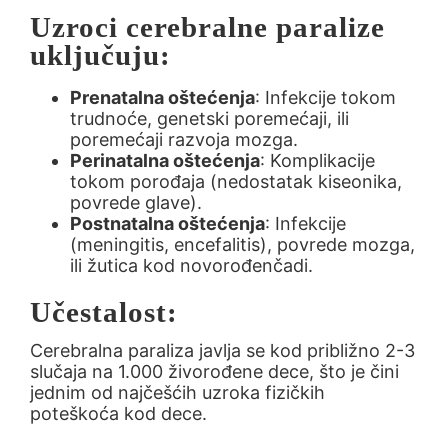
Uzroci cerebralne paralize
uključuju:
Prenatalna oštećenja
: Infekcije tokom
trudnoće, genetski poremećaji, ili
poremećaji razvoja mozga.
Perinatalna oštećenja
: Komplikacije
tokom porođaja (nedostatak kiseonika,
povrede glave).
Postnatalna oštećenja
: Infekcije
(meningitis, encefalitis), povrede mozga,
ili žutica kod novorođenčadi.
Učestalost:
Cerebralna paraliza javlja se kod približno 2-3
slučaja na 1.000 živorođene dece, što je čini
jednim od najčešćih uzroka fizičkih
poteškoća kod dece.