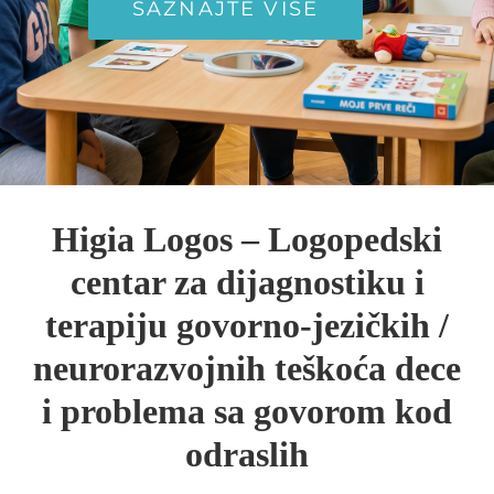
SAZNAJTE VIŠE
Neurofeedback
Progovorilica
Cenovnik
Blog
Higia Logos – Logopedski
centar za dijagnostiku i
Kontakt
terapiju govorno-jezičkih /
neurorazvojnih teškoća dece
i problema sa govorom kod
odraslih