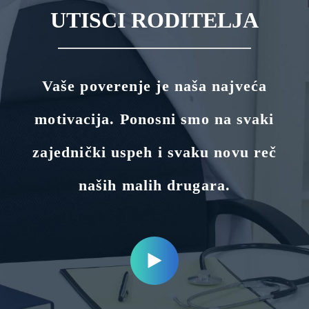
UTISCI RODITELJA
Vaše poverenje je naša najveća
motivacija. Ponosni smo na svaki
zajednički uspeh i svaku novu reč
naših malih drugara.