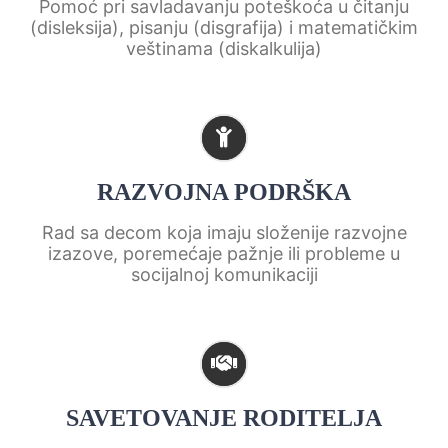
Pomoć pri savladavanju poteškoća u čitanju
(disleksija), pisanju (disgrafija) i matematičkim
veštinama (diskalkulija)
RAZVOJNA PODRŠKA
Rad sa decom koja imaju složenije razvojne
izazove, poremećaje pažnje ili probleme u
socijalnoj komunikaciji
SAVETOVANJE RODITELJA