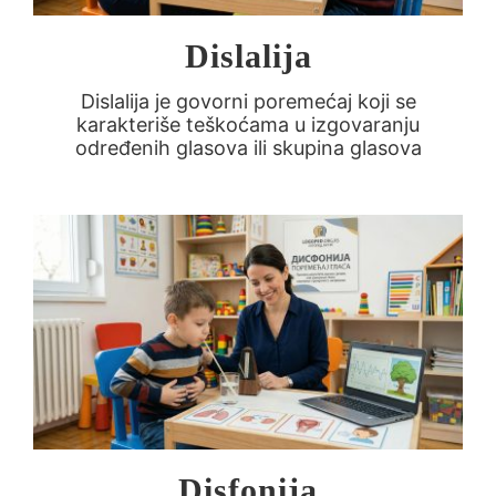
Dislalija
Dislalija je govorni poremećaj koji se
karakteriše teškoćama u izgovaranju
određenih glasova ili skupina glasova
Disfonija