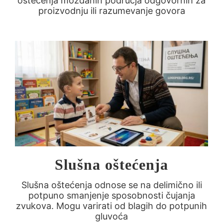
oštećenja moždanih područja odgovornih za
proizvodnju ili razumevanje govora
Slušna oštećenja
Slušna oštećenja odnose se na delimično ili
potpuno smanjenje sposobnosti čujanja
zvukova. Mogu varirati od blagih do potpunih
gluvoća